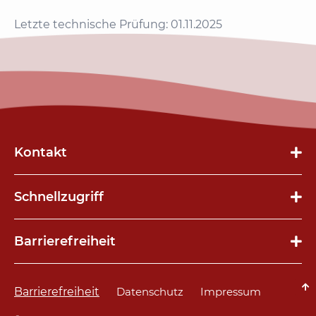
Letzte technische Prüfung: 01.11.2025
Kontakt
Schnellzugriff
Navigation
Barrierefreiheit
überspringen
Navigation
überspringen
Navigation
Barrierefreiheit
Datenschutz
Impressum
überspringen