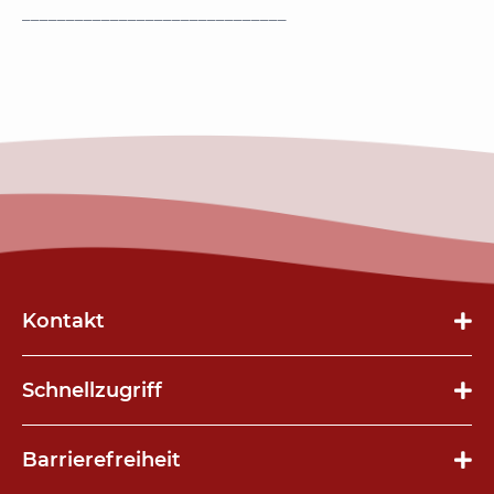
______________________________
Kontakt
Schnellzugriff
Navigation
Barrierefreiheit
überspringen