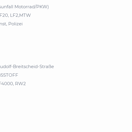
rsunfall Motorrad/PKW)
LF20, LF2,MTW
st, Polizei
udolf-Breitscheid-Straße
EBSSTOFF
LF4000, RW2