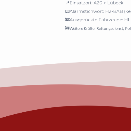
Einsatzort: A20 > Lübeck
📍
Alarmstichwort: H2-BAB (kei
📟
Ausgerückte Fahrzeuge: HL
🚒
🚒
Weitere Kräfte: Rettungsdienst, Poli