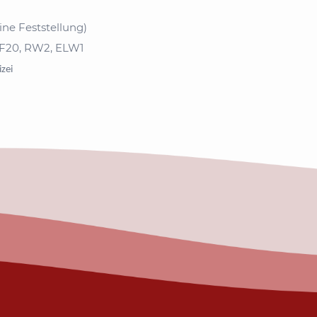
ne Feststellung)
F20, RW2, ELW1
zei