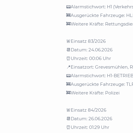
Alarmstichwort: H1 (Verkeh
📟
Ausgerückte Fahrzeuge: H
🚒
Weitere Kräfte: Rettungsdien
🚒
Einsatz 83/2026
🚨
Datum: 24.06.2026
📆
Uhrzeit: 00:06 Uhr
⏰
Einsatzort: Grevesmühlen, R
📍
Alarmstichwort: H1-BETRI
📟
Ausgerückte Fahrzeuge: T
🚒
Weitere Kräfte: Polizei
🚒
Einsatz 84/2026
🚨
Datum: 26.06.2026
📆
Uhrzeit: 01:29 Uhr
⏰