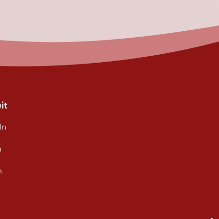
it
ln
n
n