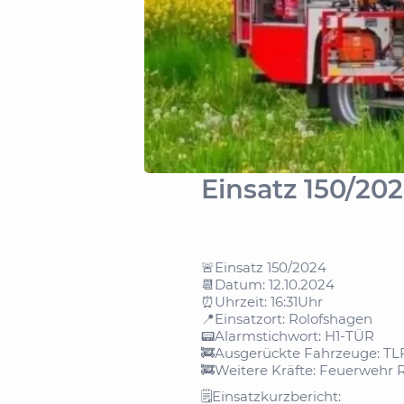
Einsatz 150/20
🚨Einsatz 150/2024
📆Datum: 12.10.2024
⏰Uhrzeit: 16:31Uhr
📍Einsatzort: Rolofshagen
📟Alarmstichwort: H1-TÜR
🚒Ausgerückte Fahrzeuge: TL
🚒Weitere Kräfte: Feuerwehr R
🗒️Einsatzkurzbericht: