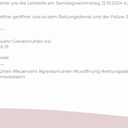
ierte uns die Leitstelle am Samstagnachmittag, 12.10.202
ltfrei geöffnet und so dem Rettungsdienst und der Polize
__
rwehr Grevesmühlen e.V.
6 19
west
__
len #feuerwehr #grevesmühlen #türöffnung #rettungsdien
almediateam