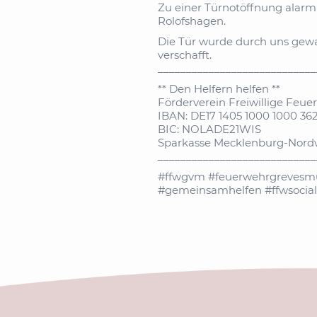
Zu einer Türnotöffnung alarm
Rolofshagen.
Die Tür wurde durch uns gewa
verschafft.
____________________________
** Den Helfern helfen **
Förderverein Freiwillige Feue
IBAN: DE17 1405 1000 1000 362
BIC: NOLADE21WIS
Sparkasse Mecklenburg-Nord
____________________________
#ffwgvm #feuerwehrgrevesmüh
#gemeinsamhelfen #ffwsoci