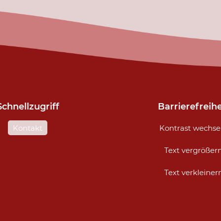
Schnellzugriff
Barrierefreihe
Navigation
Kontakt
Kontrast wechse
n
überspringen
Text vergrößer
Text verkleiner