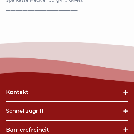
Sparkasse Mecklenburg-Nordwest
______________________________
Kontakt
Schnellzugriff
Navigation
Barrierefreiheit
überspringen