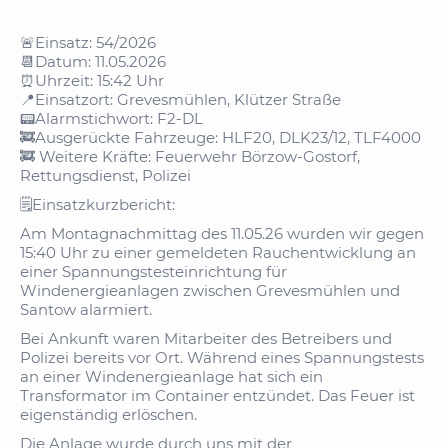
🚨Einsatz: 54/2026
📆Datum: 11.05.2026
⏰Uhrzeit: 15:42 Uhr
📍Einsatzort: Grevesmühlen, Klützer Straße
📟Alarmstichwort: F2-DL
🚒Ausgerückte Fahrzeuge: HLF20, DLK23/12, TLF4000
🚒 Weitere Kräfte: Feuerwehr Börzow-Gostorf,
Rettungsdienst, Polizei
🗒️Einsatzkurzbericht:
Am Montagnachmittag des 11.05.26 wurden wir gegen
15:40 Uhr zu einer gemeldeten Rauchentwicklung an
einer Spannungstesteinrichtung für
Windenergieanlagen zwischen Grevesmühlen und
Santow alarmiert.
Bei Ankunft waren Mitarbeiter des Betreibers und
Polizei bereits vor Ort. Während eines Spannungstests
an einer Windenergieanlage hat sich ein
Transformator im Container entzündet. Das Feuer ist
eigenständig erlöschen.
Die Anlage wurde durch uns mit der