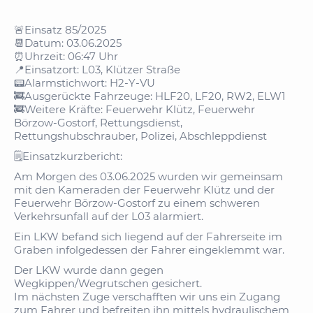
🚨Einsatz 85/2025
📆Datum: 03.06.2025
⏰Uhrzeit: 06:47 Uhr
📍Einsatzort: L03, Klützer Straße
📟Alarmstichwort: H2-Y-VU
🚒Ausgerückte Fahrzeuge: HLF20, LF20, RW2, ELW1
🚒Weitere Kräfte: Feuerwehr Klütz, Feuerwehr
Börzow-Gostorf, Rettungsdienst,
Rettungshubschrauber, Polizei, Abschleppdienst
🗒️Einsatzkurzbericht:
Am Morgen des 03.06.2025 wurden wir gemeinsam
mit den Kameraden der Feuerwehr Klütz und der
Feuerwehr Börzow-Gostorf zu einem schweren
Verkehrsunfall auf der L03 alarmiert.
Ein LKW befand sich liegend auf der Fahrerseite im
Graben infolgedessen der Fahrer eingeklemmt war.
Der LKW wurde dann gegen
Wegkippen/Wegrutschen gesichert.
Im nächsten Zuge verschafften wir uns ein Zugang
zum Fahrer und befreiten ihn mittels hydraulischem