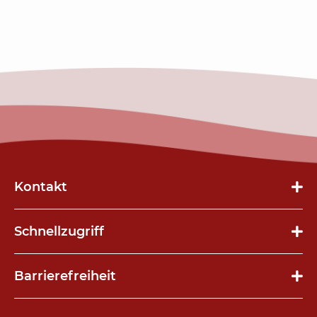
Kontakt
Schnellzugriff
Navigation
Barrierefreiheit
überspringen
Navigation