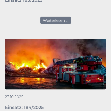
Einsatz 185/2025
Einsatz
Weiterlesen …
185/2025
23.10.2025
Einsatz: 184/2025