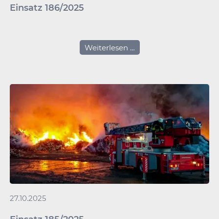
Einsatz 186/2025
Einsatz
Weiterlesen …
186/2025
27.10.2025