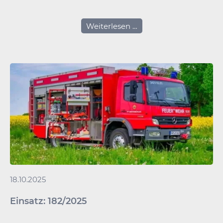
Einsatz
Weiterlesen …
183/2025
18.10.2025
Einsatz: 182/2025