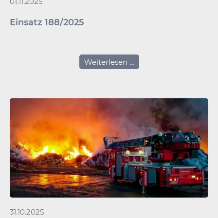
01.11.2025
Einsatz 188/2025
Einsatz
Weiterlesen …
188/2025
31.10.2025