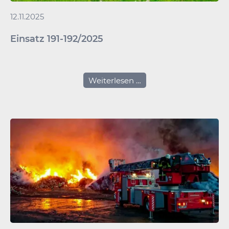
12.11.2025
Einsatz 191-192/2025
Einsatz
Weiterlesen …
191-
192/2025