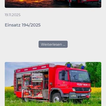
19.11.2025
Einsatz 194/2025
Einsatz
Weiterlesen …
194/2025