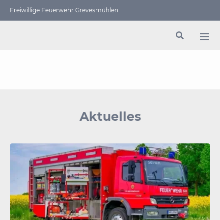
Freiwillige Feuerwehr Grevesmühlen
Aktuelles