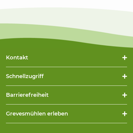
Kontakt
Schnellzugriff
Navigation
Barrierefreiheit
überspringen
Navigation
Grevesmühlen erleben
überspringen