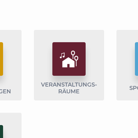
­
VERANSTALTUNGS­
SP
GEN
RÄUME