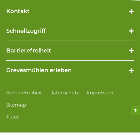
Kontakt
Schnellzugriff
Navigation
Barrierefreiheit
überspringen
Navigation
Grevesmühlen erleben
überspringen
Navigation
Barrierefreiheit
Datenschutz
Impressum
überspringen
Sitemap
© 2026